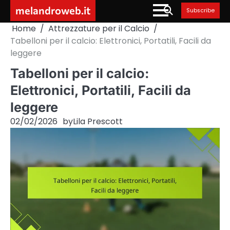
Skip
melandroweb.it
Subscribe
to
Home
Attrezzature per il Calcio
content
Tabelloni per il calcio: Elettronici, Portatili, Facili da
leggere
Tabelloni per il calcio:
Elettronici, Portatili, Facili da
leggere
02/02/2026
by
Lila Prescott