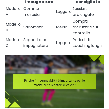
impugnatura
consigliato
Modello
Gomma
Sessioni
Leggero
A
morbida
prolungate
Compiti
Modello
Sagomato
Medio
focalizzati sul
B
controllo
Modello
Supporto per
Periodi di
Leggero
C
impugnatura
coaching lunghi