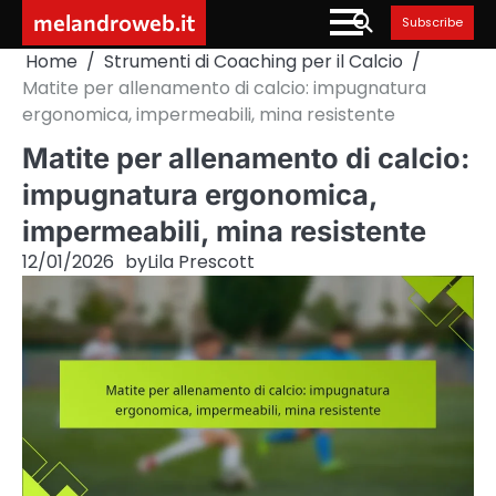
Skip
melandroweb.it
Subscribe
to
Home
Strumenti di Coaching per il Calcio
content
Matite per allenamento di calcio: impugnatura
ergonomica, impermeabili, mina resistente
Matite per allenamento di calcio:
impugnatura ergonomica,
impermeabili, mina resistente
12/01/2026
by
Lila Prescott